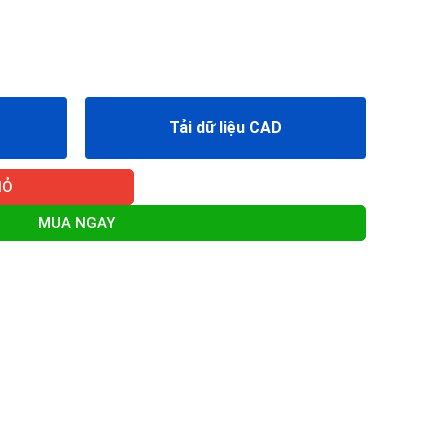
Tải dữ liệu CAD
IỎ
MUA NGAY