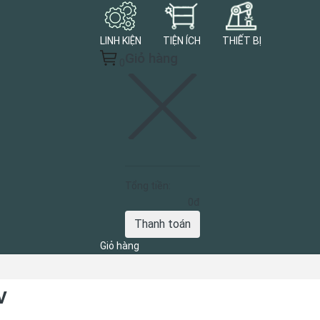
LINH KIỆN
TIỆN ÍCH
THIẾT BỊ
Giỏ hàng
0
Tổng tiền:
0đ
Thanh toán
Giỏ hàng
V